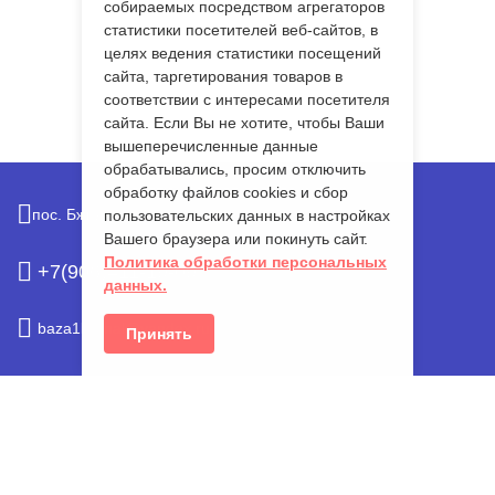
собираемых посредством агрегаторов
статистики посетителей веб-сайтов, в
целях ведения статистики посещений
сайта, таргетирования товаров в
соответствии с интересами посетителя
сайта. Если Вы не хотите, чтобы Ваши
вышеперечисленные данные
обрабатывались, просим отключить
обработку файлов cookies и сбор
пос. Бжид, бухта Инал,
ул. Курортная,
9
пользовательских данных в настройках
Вашего браузера или покинуть сайт.
Политика обработки персональных
+7(906)411-19-09
данных.
baza1ks.inal@yandex.ru
Принять
© 2026.
База отдыха «Домики у моря», пос. Бжид, бухта Инал
Официальный сайт
Политика конфиденциальности