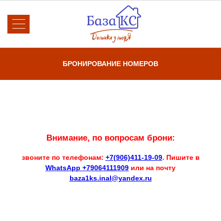
О базе отдыха
Новости
БРОНИРОВАНИЕ НОМЕРОВ
Номера и цены
Услуги
Бронирование
Отзывы
Спецпредложения
Главная
Акции
Галерея
Внимание, по вопросам брони:
Контакты
звоните по телефонам:
+7(906)411-19-09
. Пишите в
WhatsApp +79064111909
или на почту
baza1ks.inal@yandex.ru